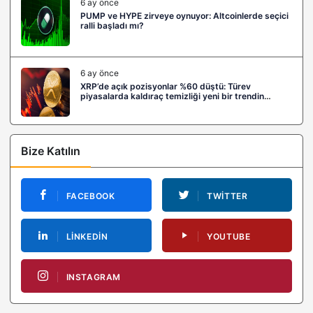
6 ay önce
PUMP ve HYPE zirveye oynuyor: Altcoinlerde seçici
ralli başladı mı?
6 ay önce
XRP’de açık pozisyonlar %60 düştü: Türev
piyasalarda kaldıraç temizliği yeni bir trendin
habercisi mi?
Bize Katılın
FACEBOOK
TWITTER
LINKEDIN
YOUTUBE
INSTAGRAM