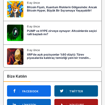
6 ay önce
Bitcoin Fiyatı, Kuantum Risklerin Gölgesinde: Ancak
Bitcoin Hyper, Büyük Bir Sıçramaya Yaşayabilir!
6 ay önce
PUMP ve HYPE zirveye oynuyor: Altcoinlerde seçici
ralli başladı mı?
6 ay önce
XRP’de açık pozisyonlar %60 düştü: Türev
piyasalarda kaldıraç temizliği yeni bir trendin
habercisi mi?
Bize Katılın
FACEBOOK
TWITTER
LINKEDIN
YOUTUBE