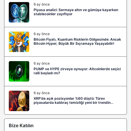
6 ay önce
Piyasa analizi: Sermaye altın ve gümüşe kayarken
stablecoinler zayıflıyor
6 ay önce
Bitcoin Fiyatı, Kuantum Risklerin Gölgesinde: Ancak
Bitcoin Hyper, Büyük Bir Sıçramaya Yaşayabilir!
6 ay önce
PUMP ve HYPE zirveye oynuyor: Altcoinlerde seçici
ralli başladı mı?
6 ay önce
XRP’de açık pozisyonlar %60 düştü: Türev
piyasalarda kaldıraç temizliği yeni bir trendin
habercisi mi?
Bize Katılın