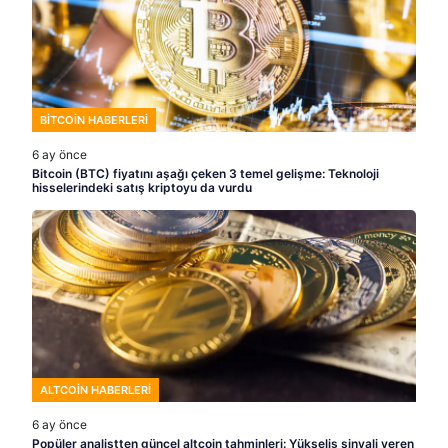
BITCOIN HABERLERI
6 ay önce
Bitcoin (BTC) fiyatını aşağı çeken 3 temel gelişme: Teknoloji
hisselerindeki satış kriptoyu da vurdu
ALTCOIN HABERLERI
6 ay önce
Popüler analistten güncel altcoin tahminleri: Yükseliş sinyali veren