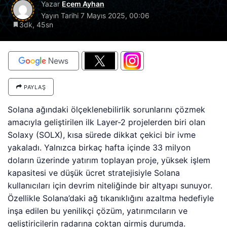
Yazar
Ecem Ayhan
Yayın Tarihi
7 Mayıs 2025, 00:06
3dk, 45sn
PAYLAŞ
Solana ağındaki ölçeklenebilirlik sorunlarını çözmek
amacıyla geliştirilen ilk Layer-2 projelerden biri olan
Solaxy (SOLX), kısa sürede dikkat çekici bir ivme
yakaladı. Yalnızca birkaç hafta içinde 33 milyon
doların üzerinde yatırım toplayan proje, yüksek işlem
kapasitesi ve düşük ücret stratejisiyle Solana
kullanıcıları için devrim niteliğinde bir altyapı sunuyor.
Özellikle Solana’daki ağ tıkanıklığını azaltma hedefiyle
inşa edilen bu yenilikçi çözüm, yatırımcıların ve
geliştiricilerin radarına çoktan girmiş durumda.