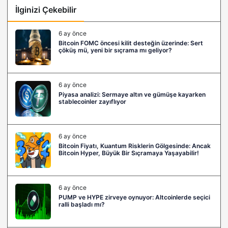
İlginizi Çekebilir
6 ay önce
Bitcoin FOMC öncesi kilit desteğin üzerinde: Sert
çöküş mü, yeni bir sıçrama mı geliyor?
6 ay önce
Piyasa analizi: Sermaye altın ve gümüşe kayarken
stablecoinler zayıflıyor
6 ay önce
Bitcoin Fiyatı, Kuantum Risklerin Gölgesinde: Ancak
Bitcoin Hyper, Büyük Bir Sıçramaya Yaşayabilir!
6 ay önce
PUMP ve HYPE zirveye oynuyor: Altcoinlerde seçici
ralli başladı mı?