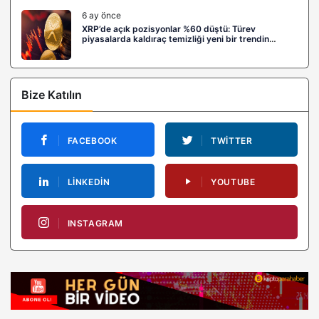
6 ay önce
XRP’de açık pozisyonlar %60 düştü: Türev
piyasalarda kaldıraç temizliği yeni bir trendin
habercisi mi?
Bize Katılın
FACEBOOK
TWITTER
LINKEDIN
YOUTUBE
INSTAGRAM