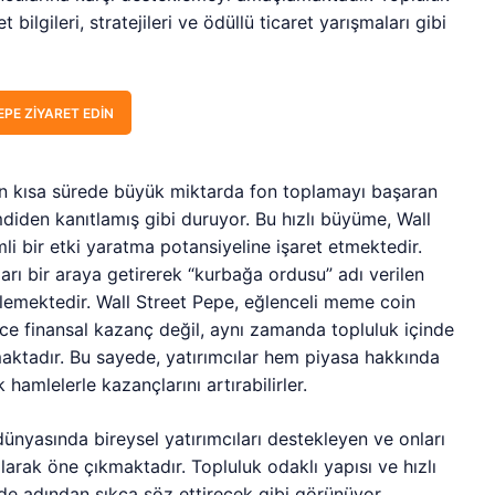
 bilgileri, stratejileri ve ödüllü ticaret yarışmaları gibi
PE ZIYARET EDIN
 kısa sürede büyük miktarda fon toplamayı başaran
mdiden kanıtlamış gibi duruyor. Bu hızlı büyüme, Wall
li bir etki yaratma potansiyeline işaret etmektedir.
ıları bir araya getirerek “kurbağa ordusu” adı verilen
flemektedir. Wall Street Pepe, eğlenceli meme coin
ce finansal kazanç değil, aynı zamanda topluluk içinde
nmaktadır. Bu sayede, yatırımcılar hem piyasa hakkında
 hamlelerle kazançlarını artırabilirler.
ünyasında bireysel yatırımcıları destekleyen ve onları
larak öne çıkmaktadır. Topluluk odaklı yapısı ve hızlı
e adından sıkça söz ettirecek gibi görünüyor.