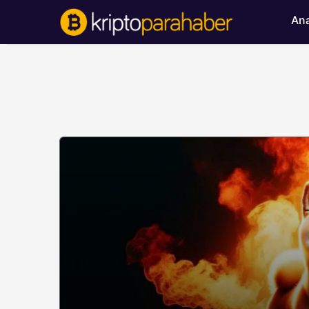
Ana
BITCOIN HABERLERI
Bitcoin’de ayı bask