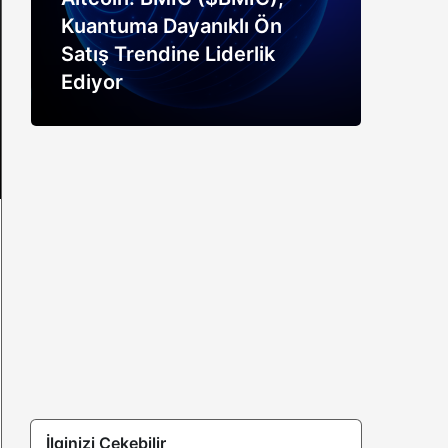
Kuantuma Dayanıklı Ön
boğ
Satış Trendine Liderlik
siny
Ediyor
açık
İlginizi Çekebilir