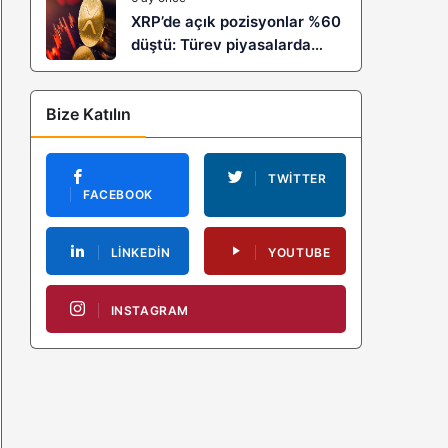
XRP’de açık pozisyonlar %60
düştü: Türev piyasalarda
kaldıraç temizliği yeni bir
trendin habercisi mi?
Bize Katılın
TWITTER
FACEBOOK
LINKEDIN
YOUTUBE
INSTAGRAM