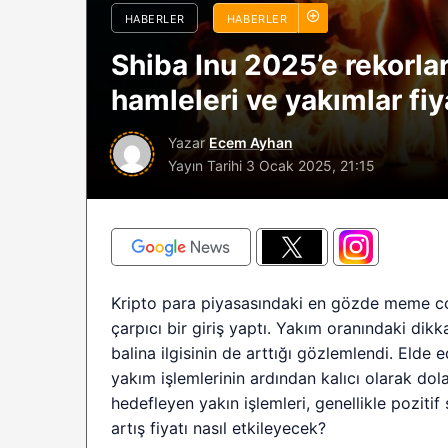
HABERLER
HABERLER
sürüyor: Analistle
2026 BTC çöküşü 
Shiba Inu 2025’e rekorlar
sınırlı kalabilir?
hamleleri ve yakımlar fiy
Yazar
Ecem Ayhan
Yayın Tarihi
3 Ocak 2025, 21:15
Kripto para piyasasındaki en gözde meme coin
çarpıcı bir giriş yaptı. Yakım oranındaki dik
balina ilgisinin de arttığı gözlemlendi. Elde 
yakım işlemlerinin ardından kalıcı olarak dola
hedefleyen yakın işlemleri, genellikle poziti
artış fiyatı nasıl etkileyecek?