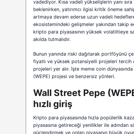
vadediyor. Kısa vadeli yükselişlerin yanı sı
beklenirken, yatırımcı ilgisi kritik öneme sahi
artmaya devam ederse uzun vadeli hedeflere 
ekosistemindeki gelişmeler yakından takip edil
kripto para piyasasının yüksek volatiltieye 
akılda tutmalıdır.
Bunun yanında riski dağıtarak portföyünü çeş
fiyatlı ve yüksek potansiyelli projeleri terci
projeleri yer alır. İşte meme coin dünyasında
(WEPE) projesi ve benzersiz yönleri.
Wall Street Pepe (WEP
hızlı giriş
Kripto para piyasasında hızla popülerlik ka
piyasasına getireceği yenilikler ile adından sö
güçlendirmek ve onları piyasanın büyük oyun