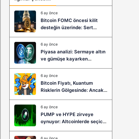
6 ay önce
Bitcoin FOMC öncesi kilit
desteğin üzerinde: Sert
çöküş mü, yeni bir sıçrama mı
geliyor?
6 ay önce
Piyasa analizi: Sermaye altın
ve gümüşe kayarken
stablecoinler zayıflıyor
6 ay önce
Bitcoin Fiyatı, Kuantum
Risklerin Gölgesinde: Ancak
Bitcoin Hyper, Büyük Bir
Sıçramaya Yaşayabilir!
6 ay önce
PUMP ve HYPE zirveye
oynuyor: Altcoinlerde seçici
ralli başladı mı?
6 ay önce