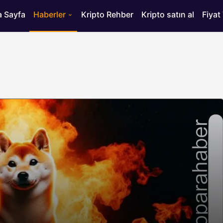
 Sayfa
Haberler
Kripto Rehber
Kripto satın al
Fiyat
HABERLER
ısı
Bitcoin’de 75 Bin Dolar