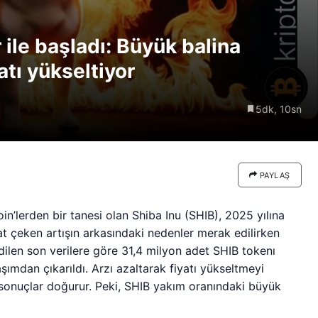
re göre
Riski: Uzun Vadeli HYPER
neden
Boğaları 31,1 Milyon Dolarlık
 ile başladı: Büyük balina
Birikim Yapıyor
atı yükseltiyor
5dk, 10sn
PAYLAŞ
’lerden bir tanesi olan Shiba Inu (SHIB), 2025 yılına
kat çeken artışın arkasındaki nedenler merak edilirken
edilen son verilere göre 31,4 milyon adet SHIB tokenı
şımdan çıkarıldı. Arzı azaltarak fiyatı yükseltmeyi
f sonuçlar doğurur. Peki, SHIB yakım oranındaki büyük