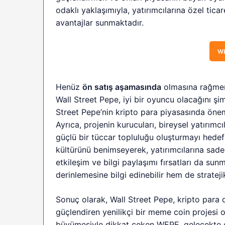
odaklı yaklaşımıyla, yatırımcılarına özel ticaret
avantajlar sunmaktadır.
WE
Henüz
ön satış aşamasında
olmasına rağmen
Wall Street Pepe, iyi bir oyuncu olacağını şi
Street Pepe’nin kripto para piyasasında önem
Ayrıca, projenin kurucuları, bireysel yatırımc
güçlü bir tüccar topluluğu oluşturmayı hede
kültürünü benimseyerek, yatırımcılarına sade
etkileşim ve bilgi paylaşımı fırsatları da su
derinlemesine bilgi edinebilir hem de stratejik
Sonuç olarak, Wall Street Pepe, kripto para d
güçlendiren yenilikçi bir meme coin projesi o
büyümesiyle dikkat çeken WEPE, gelecekte d