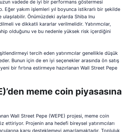
ra uzun vadede de iyi bir performans göstermesi
p. Eğer yakım işlemleri yıl boyunca istikrarlı bir şekilde
ulaşılabilir. Önümüzdeki aylarda Shiba Inu
meli ve dikkatli kararlar verilmelidir. Yatırımcılar,
sahip olduğunu ve bu nedenle yüksek risk içerdiğini
itlendirmeyi tercih eden yatırımcılar genellikle düşük
h eder. Bunun için de en iyi seçenekler arasında ön satış
 yeni bir fırtına estirmeye hazırlanan Wall Street Pepe
E)’den meme coin piyasasına
zanan Wall Street Pepe (WEPE) projesi, meme coin
z ettiriyor. Projenin ana hedefi bireysel yatırımcıları
cularına karşı desteklemeyi amaçlamaktadır. Topluluk