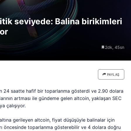
re göre
Riski: Uzun Vadeli HYPER
neden
Boğaları 31,1 Milyon Dolarlık
tik seviyede: Balina birikimleri
Birikim Yapıyor
yor
2dk, 45sn
PAYLAŞ
son 24 saatte hafif bir toparlanma gösterdi ve 2.90 dolara
mlarının artması ile gündeme gelen altcoin, yaklaşan SEC
a çalışıyor.
tına gerileyen altcoin, fiyat düşüşüyle balinalar için
rarı öncesinde toparlanma gösterebilir ve 4 dolara doğru