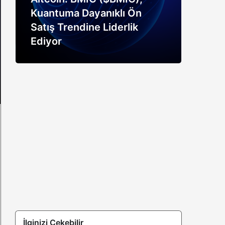
Kuantuma Dayanıklı Ön
boğ
Satış Trendine Liderlik
siny
Ediyor
açık
İlginizi Çekebilir