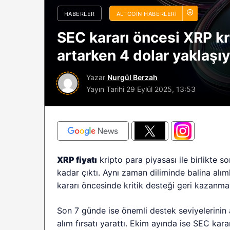
sürüyor: Analistle
HABERLER
ALTCOIN HABERLERI
2026 BTC çöküşü 
SEC kararı öncesi XRP kri
sınırlı kalabilir?
artarken 4 dolar yaklaşı
Yazar
Nurgül Berzah
Yayın Tarihi
29 Eylül 2025, 13:53
XRP fiyatı
kripto para piyasası ile birlikte 
kadar çıktı. Aynı zaman diliminde balina alı
kararı öncesinde kritik desteği geri kazanmay
Son 7 günde ise önemli destek seviyelerinin al
alım fırsatı yarattı. Ekim ayında ise SEC ka