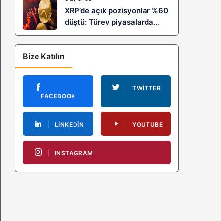
XRP’de açık pozisyonlar %60
düştü: Türev piyasalarda
kaldıraç temizliği yeni bir
trendin habercisi mi?
Bize Katılın
TWITTER
FACEBOOK
LINKEDIN
YOUTUBE
INSTAGRAM