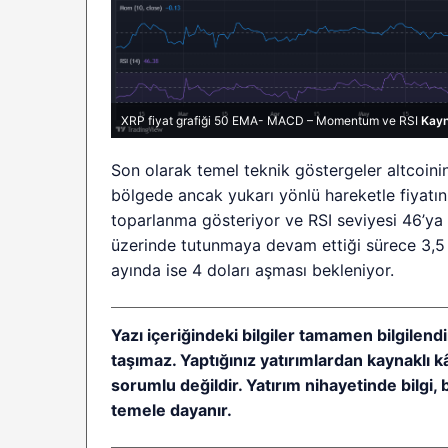
XRP fiyat grafiği 50 EMA- MACD – Momentum ve RSI
Kay
Son olarak temel teknik göstergeler altcoin
bölgede ancak yukarı yönlü hareketle fiyatı
toparlanma gösteriyor ve RSI seviyesi 46’ya y
üzerinde tutunmaya devam ettiği sürece 3,5
ayında ise 4 doları aşması bekleniyor.
Yazı içeriğindeki bilgiler tamamen bilgilendi
taşımaz. Yaptığınız yatırımlardan kaynaklı 
sorumlu değildir. Yatırım nihayetinde bilgi, 
temele dayanır.