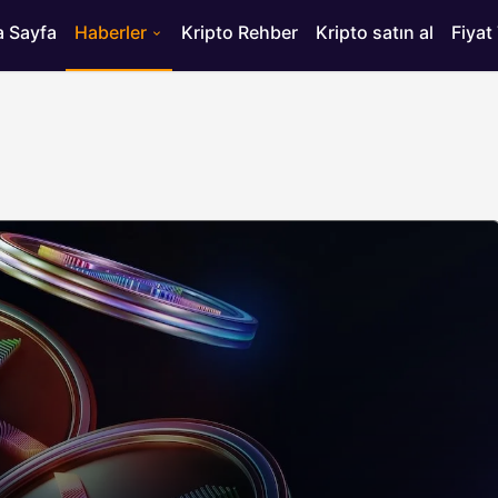
 Sayfa
Haberler
Kripto Rehber
Kripto satın al
Fiyat
HABERLER
ısı
Bitcoin’de 75 Bin Dolar