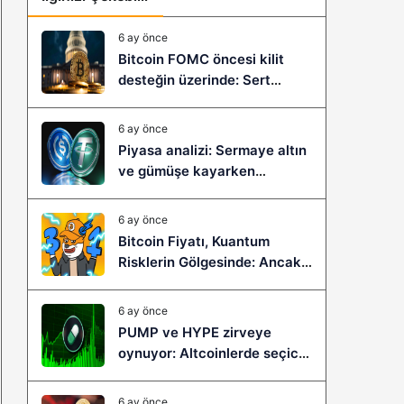
6 ay önce
Bitcoin FOMC öncesi kilit
desteğin üzerinde: Sert
çöküş mü, yeni bir sıçrama mı
geliyor?
6 ay önce
Piyasa analizi: Sermaye altın
ve gümüşe kayarken
stablecoinler zayıflıyor
6 ay önce
Bitcoin Fiyatı, Kuantum
Risklerin Gölgesinde: Ancak
Bitcoin Hyper, Büyük Bir
Sıçramaya Yaşayabilir!
6 ay önce
PUMP ve HYPE zirveye
oynuyor: Altcoinlerde seçici
ralli başladı mı?
6 ay önce