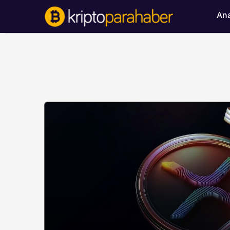
Ana
BITCOIN HABERLERI
Bitcoin’de ayı bask