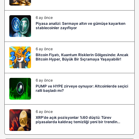
6 ay önce
Piyasa analizi: Sermaye altın ve gümüşe kayarken
stablecoinler zayıflıyor
6 ay önce
Bitcoin Fiyatı, Kuantum Risklerin Gölgesinde: Ancak
Bitcoin Hyper, Büyük Bir Sıçramaya Yaşayabilir!
6 ay önce
PUMP ve HYPE zirveye oynuyor: Altcoinlerde seçici
ralli başladı mı?
6 ay önce
XRP’de açık pozisyonlar %60 düştü: Türev
piyasalarda kaldıraç temizliği yeni bir trendin
habercisi mi?