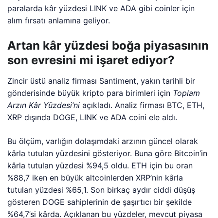
paralarda kâr yüzdesi LINK ve ADA gibi coinler için
alım fırsatı anlamına geliyor.
Artan kâr yüzdesi boğa piyasasının
son evresini mi işaret ediyor?
Zincir üstü analiz firması Santiment, yakın tarihli bir
gönderisinde büyük kripto para birimleri için
Toplam
Arzın Kâr Yüzdesi’ni
açıkladı. Analiz firması BTC, ETH,
XRP dışında DOGE, LINK ve ADA coini ele aldı.
Bu ölçüm, varlığın dolaşımdaki arzının güncel olarak
kârla tutulan yüzdesini gösteriyor. Buna göre Bitcoin’in
kârla tutulan yüzdesi %94,5 oldu. ETH için bu oran
%88,7 iken en büyük altcoinlerden XRP’nin kârla
tutulan yüzdesi %65,1. Son birkaç aydır ciddi düşüş
gösteren DOGE sahiplerinin de şaşırtıcı bir şekilde
%64,7’si kârda. Açıklanan bu yüzdeler, mevcut piyasa