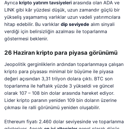
Ayrıca
kripto yatırım tavsiyeleri
arasında olan ADA ve
LINK gibi kâr yüzdesi düşük, uzun zamandır güçlü bir
yükseliş yaşamamış varlıklar uzun vadeli yatırımcılara
hitap edebilir. Bu varlıklar
dip seviyede
alım sinyali
verdiği için belirsizliğin azalması ile toparlanma
göstermesi beklenir.
26 Haziran kripto para piyasa görünümü
Jeopolitik gerginliklerin ardından toparlanmaya çalışan
kripto para piyasası minimal bir büyüme ile piyasa
değeri açısından 3,31 trilyon dolara çıktı. BTC son
toparlanma ile haftalık yüzde 3 yükseldi ve güncel
olarak 107 – 108 bin dolar arasında hareket ediyor.
Lider kripto paranın yeniden 109 bin doların üzerine
çıkması ile ralli görünümü yeniden oluşabilir.
Ethereum fiyatı 2.460 dolar seviyesinde ve toparlanma
gösteriyor. Ancak
en iyi altcoinler
genel olarak düşüş