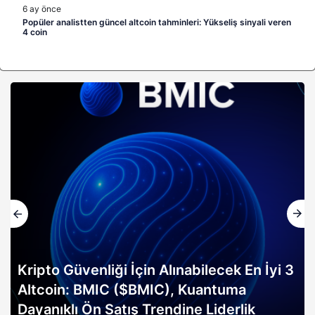
6 ay önce
Popüler analistten güncel altcoin tahminleri: Yükseliş sinyali veren
4 coin
İyi 3
Altın rallisi, 2026 Bitcoin boğa koşus
erken sinyali mi? Bitwise analisti