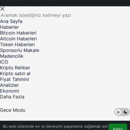
Ana Sayfa
Haberler
Bitcoin Haberleri
Altcoin Haberleri
Token Haberleri
Sponsorlu Makale
Madencilik
ICO
Kripto Rehber
Kripto satın al
Fiyat Tahmini
Analizler
Ekonomi
Daha Fazla
Gece Modu
©Telif Hakkı 2017-2023 Kripto Para Haber - Tüm Hakları
Bu web sitesinde en iyi deneyimi yaşamanızı sağlamak için
Saklıdır
Kabul