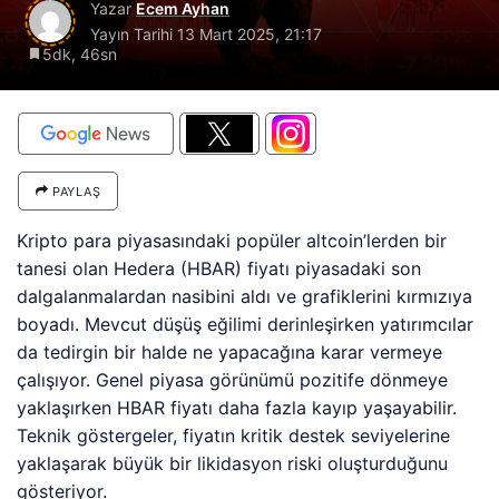
Yazar
Ecem Ayhan
Yayın Tarihi
13 Mart 2025, 21:17
5dk, 46sn
PAYLAŞ
Kripto para piyasasındaki popüler altcoin’lerden bir
tanesi olan Hedera (HBAR) fiyatı piyasadaki son
dalgalanmalardan nasibini aldı ve grafiklerini kırmızıya
boyadı. Mevcut düşüş eğilimi derinleşirken yatırımcılar
da tedirgin bir halde ne yapacağına karar vermeye
çalışıyor. Genel piyasa görünümü pozitife dönmeye
yaklaşırken HBAR fiyatı daha fazla kayıp yaşayabilir.
Teknik göstergeler, fiyatın kritik destek seviyelerine
yaklaşarak büyük bir likidasyon riski oluşturduğunu
gösteriyor.