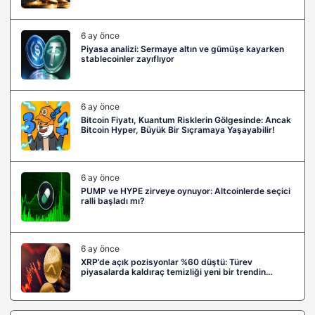
6 ay önce
Piyasa analizi: Sermaye altın ve gümüşe kayarken
stablecoinler zayıflıyor
6 ay önce
Bitcoin Fiyatı, Kuantum Risklerin Gölgesinde: Ancak
Bitcoin Hyper, Büyük Bir Sıçramaya Yaşayabilir!
6 ay önce
PUMP ve HYPE zirveye oynuyor: Altcoinlerde seçici
ralli başladı mı?
6 ay önce
XRP’de açık pozisyonlar %60 düştü: Türev
piyasalarda kaldıraç temizliği yeni bir trendin
habercisi mi?