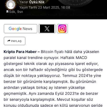
Yazar
Öykü Kök
Yayın Tarihi
23 Mart 2025, 16:08
5dk, 9sn
Kripto piyasasında hareketlilik başladı: Bitcoin ve Ethereum'da son durum
PAYLAŞ
Kripto Para Haber –
Bitcoin fiyatı hâlâ daha yükselen
paralel kanal trendine oynuyor. Haftalık MACD
göstergesi teknik olarak ayı piyasasına işaret ediyor,
ancak son bir haftadır söylediğimiz gibi bu göstergede
düşük bir noktaya yaklaşıyoruz. Temmuz 2024’te yine
benzer bir görünümle karşılaşmıştık. Bu görünümün
ardından yaklaşık birkaç ay istenen yükselişe
geçmemiştik. Aynı zamanda Eylül 2023’te de benzer
bir senaryoyla karşılaşmıştık. Mevcut koşullar söz
konusu olduğunuda sadece en kötü senaryonun geride