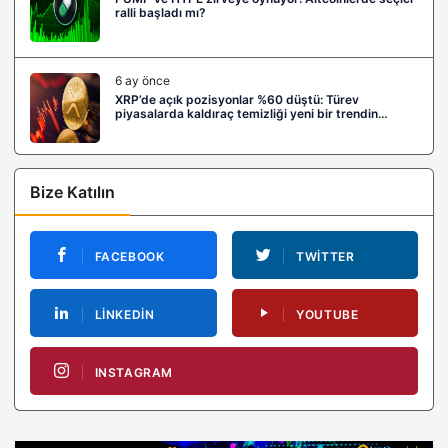
ralli başladı mı?
6 ay önce
XRP’de açık pozisyonlar %60 düştü: Türev
piyasalarda kaldıraç temizliği yeni bir trendin
habercisi mi?
Bize Katılın
FACEBOOK
TWITTER
LINKEDIN
YOUTUBE
INSTAGRAM