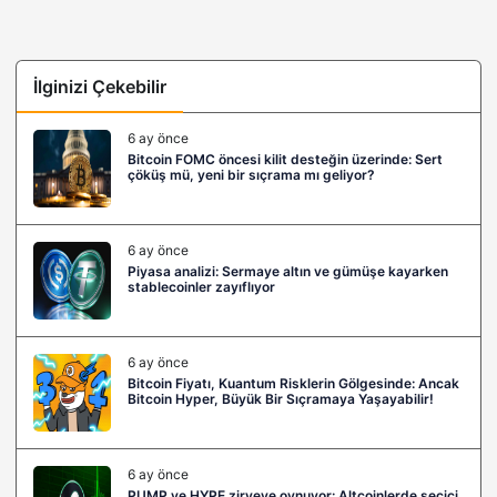
İlginizi Çekebilir
6 ay önce
Bitcoin FOMC öncesi kilit desteğin üzerinde: Sert
çöküş mü, yeni bir sıçrama mı geliyor?
6 ay önce
Piyasa analizi: Sermaye altın ve gümüşe kayarken
stablecoinler zayıflıyor
6 ay önce
Bitcoin Fiyatı, Kuantum Risklerin Gölgesinde: Ancak
Bitcoin Hyper, Büyük Bir Sıçramaya Yaşayabilir!
6 ay önce
PUMP ve HYPE zirveye oynuyor: Altcoinlerde seçici