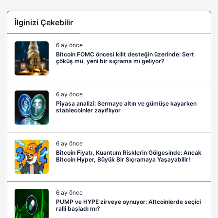
İlginizi Çekebilir
6 ay önce
Bitcoin FOMC öncesi kilit desteğin üzerinde: Sert
çöküş mü, yeni bir sıçrama mı geliyor?
6 ay önce
Piyasa analizi: Sermaye altın ve gümüşe kayarken
stablecoinler zayıflıyor
6 ay önce
Bitcoin Fiyatı, Kuantum Risklerin Gölgesinde: Ancak
Bitcoin Hyper, Büyük Bir Sıçramaya Yaşayabilir!
6 ay önce
PUMP ve HYPE zirveye oynuyor: Altcoinlerde seçici
ralli başladı mı?