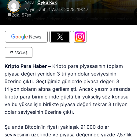
Yazar
Öykü Kök
Yayın Tarihi
1 Aralık 2025, 19:47
2dk, 57sn
Kripto piyasası yeniden 3 trilyon dolar üstünde: Bitcoin’de trend direnci testi
PAYLAŞ
Kripto Para Haber –
Kripto para piyasasının toplam
piyasa değeri yeniden 3 trilyon dolar seviyesinin
üzerine çıktı. Geçtiğimiz günlerde piyasa değeri 3
trilyon doların altına gerilemişti. Ancak yazım sırasında
kripto para birimlerinde güçlü bir yükseliş söz konusu
ve bu yükselişle birlikte piyasa değeri tekrar 3 trilyon
dolar seviyesinin üzerine çıktı.
Şu anda Bitcoin’in fiyatı yaklaşık 91.000 dolar
seviyesinin üzerinde ve piyasa değerinde yüzde 7,57’lik