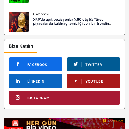
6 ay önce
XRP’de açık pozisyonlar %60 düştü: Türev
piyasalarda kaldıraç temizliği yeni bir trendin
habercisi mi?
Bize Katılın
FACEBOOK
TWITTER
LINKEDIN
YOUTUBE
INSTAGRAM