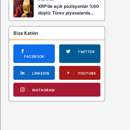
XRP’de açık pozisyonlar %60
düştü: Türev piyasalarda
kaldıraç temizliği yeni bir
trendin habercisi mi?
Bize Katılın
TWITTER
FACEBOOK
LINKEDIN
YOUTUBE
INSTAGRAM