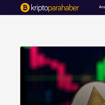
Ana
BITCOIN HABERLERI
Bitcoin’de ayı bask