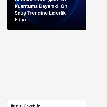
Kuantuma Dayanıklı Ön
boğ
Satış Trendine Liderlik
siny
Ediyor
açık
İlginizi Çekebilir