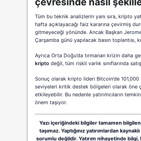
çevresinde nasıl şekil
Tüm bu teknik analizlerin yanı sıra, kripto 
hafta açıklayacağı faiz kararına çevirmiş dur
gitmeyeceği yönünde. Ancak Başkan Jerome Pow
Çarşamba günü yapılacak basın toplantısı, kri
Ayrıca Orta Doğu’da tırmanan krizin daha gen
kripto
değil, tüm riskli varlık sınıflarında sat
Sonuç olarak kripto lideri Bitcoin’de 101,00
seviyeleri kritik destek bölgeleri olarak öne 
etkileyebilir. Bu nedenle yatırımcıların temk
önem taşıyor.
Yazı içeriğindeki bilgiler tamamen bilgilen
taşımaz. Yaptığınız yatırımlardan kaynakl
sorumlu değildir. Yatırım nihayetinde bilgi, 