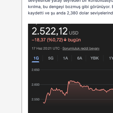
seviyesinde yatay seyreden bir konsolidasyo
kırılma, bu dengeyi bozmuş gibi görünüyor. 
kaydetti ve şu anda 2,380 dolar seviyelerind