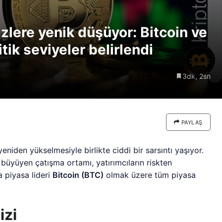
re göre
Riski: Uzun Vadeli HYPER
neden
Boğaları 31,1 Milyon Dolarlık
izlere yenik düşüyor: Bitcoin ve
Birikim Yapıyor
itik seviyeler belirlendi
3dk, 2sn
PAYLAŞ
yeniden yükselmesiyle birlikte ciddi bir sarsıntı yaşıyor.
a büyüyen çatışma ortamı, yatırımcıların riskten
 piyasa lideri
Bitcoin (BTC)
olmak üzere tüm piyasa
izi