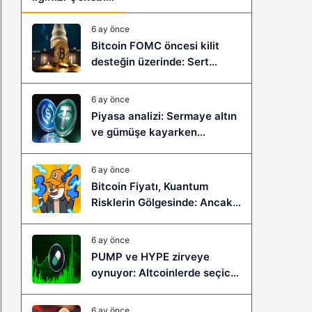
6 ay önce
Bitcoin FOMC öncesi kilit
desteğin üzerinde: Sert
çöküş mü, yeni bir sıçrama mı
geliyor?
6 ay önce
Piyasa analizi: Sermaye altın
ve gümüşe kayarken
stablecoinler zayıflıyor
6 ay önce
Bitcoin Fiyatı, Kuantum
Risklerin Gölgesinde: Ancak
Bitcoin Hyper, Büyük Bir
Sıçramaya Yaşayabilir!
6 ay önce
PUMP ve HYPE zirveye
oynuyor: Altcoinlerde seçici
ralli başladı mı?
6 ay önce