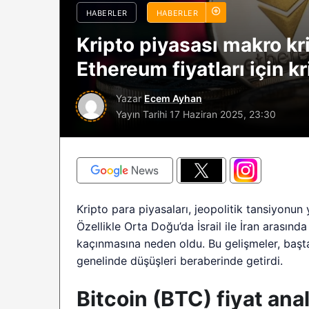
HABERLER
HABERLER
sürüyor: Analistle
2026 BTC çöküşü 
Kripto piyasası makro kr
sınırlı kalabilir?
Ethereum fiyatları için kr
Yazar
Ecem Ayhan
Yayın Tarihi
17 Haziran 2025, 23:30
Kripto para piyasaları, jeopolitik tansiyonun 
Özellikle Orta Doğu’da İsrail ile İran arasınd
kaçınmasına neden oldu. Bu gelişmeler, başta
genelinde düşüşleri beraberinde getirdi.
Bitcoin (BTC) fiyat anal