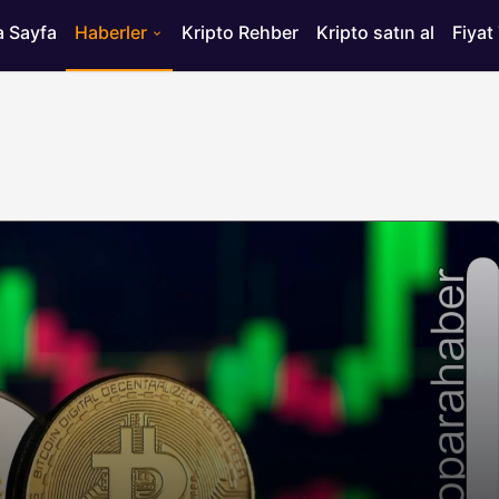
 Sayfa
Haberler
Kripto Rehber
Kripto satın al
Fiyat
HABERLER
ısı
Bitcoin’de 75 Bin Dolar