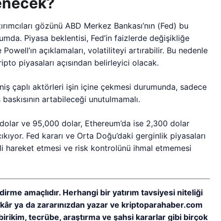
lenecek?
yatırımcıları gözünü ABD Merkez Bankası’nın (Fed) bu
umda. Piyasa beklentisi, Fed’in faizlerde değişikliğe
ell’ın açıklamaları, volatiliteyi artırabilir. Bu nedenle
pto piyasaları açısından belirleyici olacak.
iş çaplı aktörleri işin içine çekmesi durumunda, sadece
ış baskısının artabileceği unutulmamalı.
0 dolar ve 95,000 dolar, Ethereum’da ise 2,300 dolar
çıkıyor. Fed kararı ve Orta Doğu’daki gerginlik piyasaları
inli hareket etmesi ve risk kontrolünü ihmal etmemesi
dirme amaçlıdır. Herhangi bir yatırım tavsiyesi niteliği
ı kâr ya da zararınızdan yazar ve kriptoparahaber.com
birikim, tecrübe, araştırma ve şahsi kararlar gibi birçok