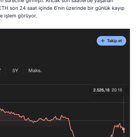
n sürecine girmişti. Ancak son saatlerde yaşanan
ETH son 24 saat içinde 6’nın üzerinde bir günlük kayıp
e işlem görüyor.