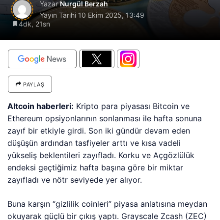
Yazar
Nurgül Berzah
Yayın Tarihi
10 Ekim 2025, 13:49
4dk, 21sn
PAYLAŞ
Altcoin haberleri:
Kripto para piyasası Bitcoin ve
Ethereum opsiyonlarının sonlanması ile hafta sonuna
zayıf bir etkiyle girdi. Son iki gündür devam eden
düşüşün ardından tasfiyeler arttı ve kısa vadeli
yükseliş beklentileri zayıfladı. Korku ve Açgözlülük
endeksi geçtiğimiz hafta başına göre bir miktar
zayıfladı ve nötr seviyede yer alıyor.
Buna karşın “gizlilik coinleri” piyasa anlatısına meydan
okuyarak güçlü bir çıkış yaptı. Grayscale Zcash (ZEC)