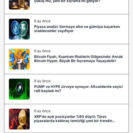
çöküş mü, yeni bir sıçrama mı geliyor?
6 ay önce
Piyasa analizi: Sermaye altın ve gümüşe kayarken
stablecoinler zayıflıyor
6 ay önce
Bitcoin Fiyatı, Kuantum Risklerin Gölgesinde: Ancak
Bitcoin Hyper, Büyük Bir Sıçramaya Yaşayabilir!
6 ay önce
PUMP ve HYPE zirveye oynuyor: Altcoinlerde seçici
ralli başladı mı?
6 ay önce
XRP’de açık pozisyonlar %60 düştü: Türev
piyasalarda kaldıraç temizliği yeni bir trendin
habercisi mi?