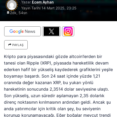
Yazar
Ecem Ayhan
Yayın Tarihi
14 Mart 2025, 23:25
2dk, 54sn
PAYLAŞ
Kripto para piyasasındaki gözde altcoin’lerden bir
tanesi olan Ripple (XRP), piyasada hareketlilik devam
ederken hafif bir yükseliş kaydederek grafiklerini yeşile
boyamayı başardı. Son 24 saat içinde yüzde 1,21
oranında değer kazanan XRP, bu yukarı yönlü
hareketinin sonucunda 2,3514 dolar seviyesine ulaştı.
Son yükseliş, uzun süredir aşılamayan 2,35 dolarlık
direnç noktasının kırılmasının ardından geldi. Ancak şu
anda yatırımcılar için kritik olan şey, bu seviyenin
korunup korunamayacağı. Eğer boğalar mevcut trendi