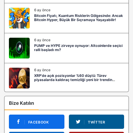
6 ay önce
Bitcoin Fiyatı, Kuantum Risklerin Gölgesinde: Ancak
Bitcoin Hyper, Büyük Bir Sıçramaya Yaşayabilir!
6 ay önce
PUMP ve HYPE zirveye oynuyor: Altcoinlerde seçici
ralli başladı mı?
6 ay önce
XRP’de açık pozisyonlar %60 düştü: Türev
piyasalarda kaldıraç temizliği yeni bir trendin
habercisi mi?
Bize Katılın
FACEBOOK
TWITTER