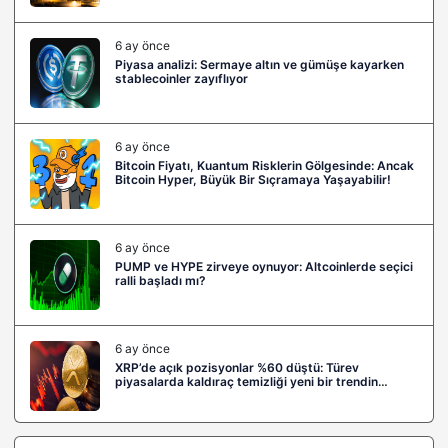
6 ay önce
Piyasa analizi: Sermaye altın ve gümüşe kayarken
stablecoinler zayıflıyor
6 ay önce
Bitcoin Fiyatı, Kuantum Risklerin Gölgesinde: Ancak
Bitcoin Hyper, Büyük Bir Sıçramaya Yaşayabilir!
6 ay önce
PUMP ve HYPE zirveye oynuyor: Altcoinlerde seçici
ralli başladı mı?
6 ay önce
XRP’de açık pozisyonlar %60 düştü: Türev
piyasalarda kaldıraç temizliği yeni bir trendin
habercisi mi?