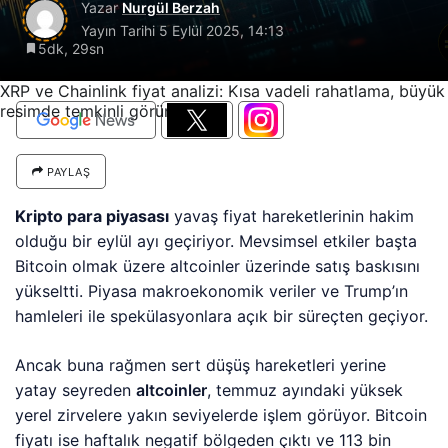
Yazar
Nurgül Berzah
Yayın Tarihi
5 Eylül 2025, 14:13
5dk, 29sn
XRP ve Chainlink fiyat analizi: Kısa vadeli rahatlama, büyük
resimde temkinli görünüm
PAYLAŞ
Kripto para piyasası
yavaş fiyat hareketlerinin hakim
olduğu bir eylül ayı geçiriyor. Mevsimsel etkiler başta
Bitcoin olmak üzere altcoinler üzerinde satış baskısını
yükseltti. Piyasa makroekonomik veriler ve Trump’ın
hamleleri ile spekülasyonlara açık bir süreçten geçiyor.
Ancak buna rağmen sert düşüş hareketleri yerine
yatay seyreden
altcoinler
, temmuz ayındaki yüksek
yerel zirvelere yakın seviyelerde işlem görüyor. Bitcoin
fiyatı ise haftalık negatif bölgeden çıktı ve 113 bin