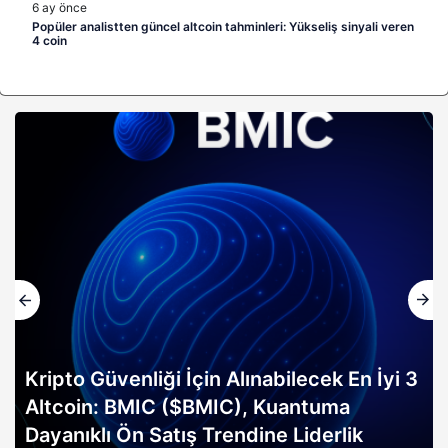
6 ay önce
Popüler analistten güncel altcoin tahminleri: Yükseliş sinyali veren
4 coin
 Alınabilecek En İyi 3
IC), Kuantuma
Altın rallisi, 2026 Bi
endine Liderlik
erken sinyali mi? Bitwi