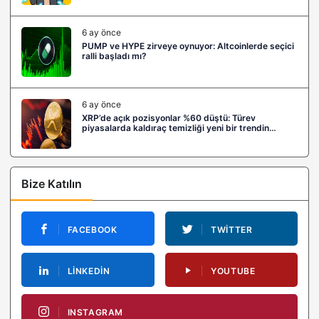
6 ay önce
PUMP ve HYPE zirveye oynuyor: Altcoinlerde seçici
ralli başladı mı?
6 ay önce
XRP’de açık pozisyonlar %60 düştü: Türev
piyasalarda kaldıraç temizliği yeni bir trendin
habercisi mi?
Bize Katılın
FACEBOOK
TWITTER
LINKEDIN
YOUTUBE
INSTAGRAM