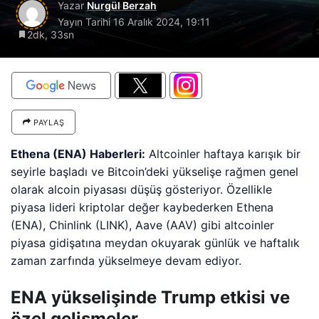
Yazar
Nurgül Berzah
Yayın Tarihi
16 Aralık 2024, 19:11
2dk, 33sn
PAYLAŞ
Ethena (ENA) Haberleri:
Altcoinler haftaya karışık bir
seyirle başladı ve Bitcoin’deki yükselişe rağmen genel
olarak alcoin piyasası düşüş gösteriyor. Özellikle
piyasa lideri kriptolar değer kaybederken Ethena
(ENA), Chinlink (LINK), Aave (AAV) gibi altcoinler
piyasa gidişatına meydan okuyarak günlük ve haftalık
zaman zarfında yükselmeye devam ediyor.
ENA yükselişinde Trump etkisi ve
özel gelişmeler