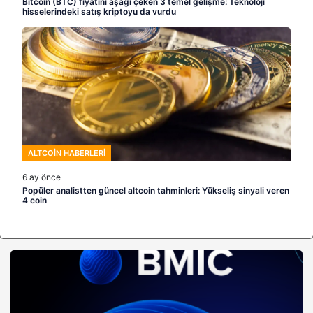
Bitcoin (BTC) fiyatını aşağı çeken 3 temel gelişme: Teknoloji
hisselerindeki satış kriptoyu da vurdu
ALTCOIN HABERLERI
6 ay önce
Popüler analistten güncel altcoin tahminleri: Yükseliş sinyali veren
4 coin