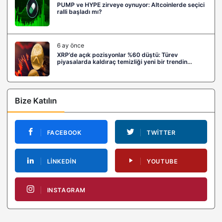
PUMP ve HYPE zirveye oynuyor: Altcoinlerde seçici
ralli başladı mı?
6 ay önce
XRP’de açık pozisyonlar %60 düştü: Türev
piyasalarda kaldıraç temizliği yeni bir trendin
habercisi mi?
Bize Katılın
FACEBOOK
TWITTER
LINKEDIN
YOUTUBE
INSTAGRAM