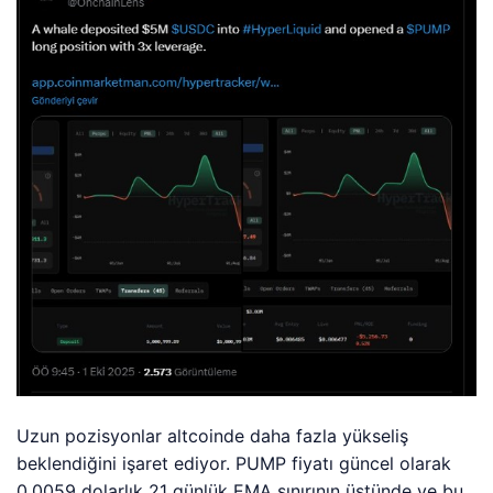
Uzun pozisyonlar altcoinde daha fazla yükseliş
beklendiğini işaret ediyor. PUMP fiyatı güncel olarak
0.0059 dolarlık 21 günlük EMA sınırının üstünde ve bu