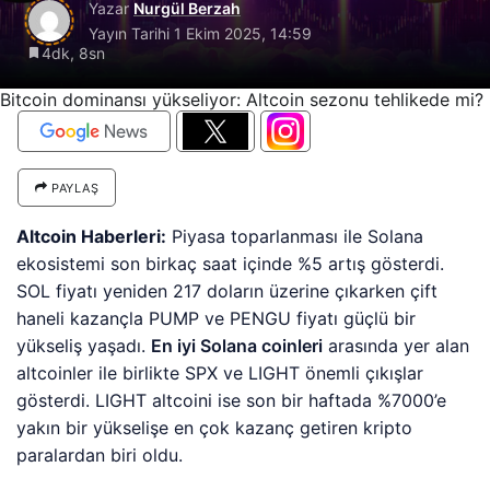
Yazar
Nurgül Berzah
Yayın Tarihi
1 Ekim 2025, 14:59
4dk, 8sn
Bitcoin dominansı yükseliyor: Altcoin sezonu tehlikede mi?
PAYLAŞ
Altcoin Haberleri:
Piyasa toparlanması ile Solana
ekosistemi son birkaç saat içinde %5 artış gösterdi.
SOL fiyatı yeniden 217 doların üzerine çıkarken çift
haneli kazançla PUMP ve PENGU fiyatı güçlü bir
yükseliş yaşadı.
En iyi Solana coinleri
arasında yer alan
altcoinler ile birlikte SPX ve LIGHT önemli çıkışlar
gösterdi. LIGHT altcoini ise son bir haftada %7000’e
yakın bir yükselişe en çok kazanç getiren kripto
paralardan biri oldu.