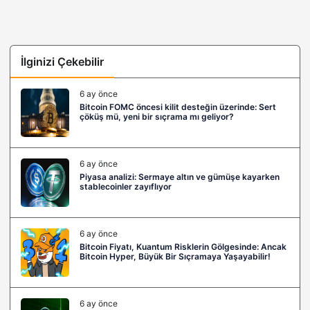
İlginizi Çekebilir
6 ay önce
Bitcoin FOMC öncesi kilit desteğin üzerinde: Sert
çöküş mü, yeni bir sıçrama mı geliyor?
6 ay önce
Piyasa analizi: Sermaye altın ve gümüşe kayarken
stablecoinler zayıflıyor
6 ay önce
Bitcoin Fiyatı, Kuantum Risklerin Gölgesinde: Ancak
Bitcoin Hyper, Büyük Bir Sıçramaya Yaşayabilir!
6 ay önce