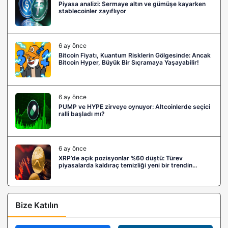
Piyasa analizi: Sermaye altın ve gümüşe kayarken
stablecoinler zayıflıyor
6 ay önce
Bitcoin Fiyatı, Kuantum Risklerin Gölgesinde: Ancak
Bitcoin Hyper, Büyük Bir Sıçramaya Yaşayabilir!
6 ay önce
PUMP ve HYPE zirveye oynuyor: Altcoinlerde seçici
ralli başladı mı?
6 ay önce
XRP’de açık pozisyonlar %60 düştü: Türev
piyasalarda kaldıraç temizliği yeni bir trendin
habercisi mi?
Bize Katılın