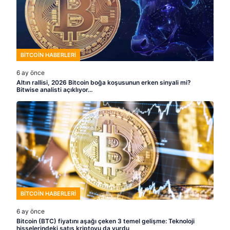
BITCOIN HABERLERI
6 ay önce
Altın rallisi, 2026 Bitcoin boğa koşusunun erken sinyali mi?
Bitwise analisti açıklıyor…
BITCOIN HABERLERI
6 ay önce
Bitcoin (BTC) fiyatını aşağı çeken 3 temel gelişme: Teknoloji
hisselerindeki satış kriptoyu da vurdu