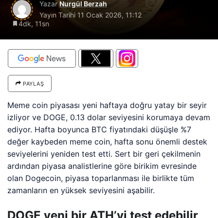
Yazar
Nurgül Berzah
Yayın Tarihi
11 Ocak 2026, 11:12
4dk, 11sn
PAYLAŞ
Meme coin piyasası yeni haftaya doğru yatay bir seyir
izliyor ve DOGE, 0.13 dolar seviyesini korumaya devam
ediyor. Hafta boyunca BTC fiyatındaki düşüşle %7
değer kaybeden meme coin, hafta sonu önemli destek
seviyelerini yeniden test etti. Sert bir geri çekilmenin
ardından piyasa analistlerine göre birikim evresinde
olan Dogecoin, piyasa toparlanması ile birlikte tüm
zamanların en yüksek seviyesini aşabilir.
DOGE yeni bir ATH’yi test edebilir