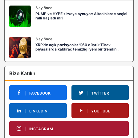
6 ay önce
PUMP ve HYPE zirveye oynuyor: Altcoinlerde seçici
ralli başladı mı?
6 ay önce
XRP’de açık pozisyonlar %60 düştü: Türev
piyasalarda kaldıraç temizliği yeni bir trendin
habercisi mi?
Bize Katılın
FACEBOOK
TWITTER
LINKEDIN
YOUTUBE
INSTAGRAM