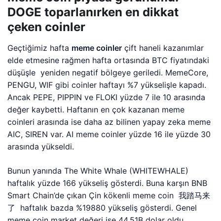
DOGE toparlanırken en dikkat
çeken coinler
Geçtiğimiz hafta
meme coinler
çift haneli kazanımlar
elde etmesine rağmen hafta ortasında BTC fiyatındaki
düşüşle yeniden negatif bölgeye geriledi. MemeCore,
PENGU, WIF gibi coinler haftayı %7 yükselişle kapadı.
Ancak PEPE, PIPPIN ve FLOKI yüzde 7 ile 10 arasında
değer kaybetti. Haftanın en çok kazanan meme
coinleri arasında ise daha az bilinen yapay zeka meme
AIC, SIREN var. AI meme coinler yüzde 16 ile yüzde 30
arasında yükseldi.
Bunun yanında The White Whale (WHITEWHALE)
haftalık yüzde 166 yükseliş gösterdi. Buna karşın BNB
Smart Chain’de çıkan Çin kökenli meme coin 我踏马来
了 haftalık bazda %19880 yükseliş gösterdi. Genel
meme coin market değeri ise 44.51B dolar oldu.