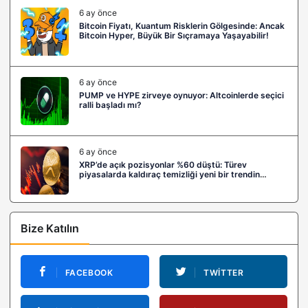
6 ay önce
Bitcoin Fiyatı, Kuantum Risklerin Gölgesinde: Ancak
Bitcoin Hyper, Büyük Bir Sıçramaya Yaşayabilir!
6 ay önce
PUMP ve HYPE zirveye oynuyor: Altcoinlerde seçici
ralli başladı mı?
6 ay önce
XRP’de açık pozisyonlar %60 düştü: Türev
piyasalarda kaldıraç temizliği yeni bir trendin
habercisi mi?
Bize Katılın
FACEBOOK
TWITTER