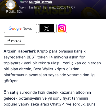
Yazar
Nurgül Berzah
Yayın Tarihi
24 Temmuz 2025, 17:07
2dk, 52sn
PAYLAŞ
Altcoin Haberleri:
Kripto para piyasası karışık
seyrederken BEST token 14 milyonu aşkın fon
toplayarak yeni bir rekora ulaştı. Yeni çıkan coinlerden
biri olan altcoin, Best Wallet kripto cüzdan
platformunun avantajları sayesinde yatırımcıdan ilgi
görüyor.
Ön satış
sürecinde hızlı destek kazanan altcoinin
gelecek potansiyelini ve yıl sonu fiyat tahminini
popüler yapay zekâ aracı ChatGPT’ye sorduk. Buna