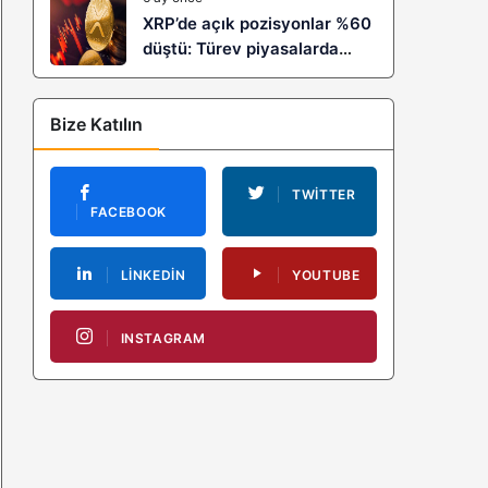
XRP’de açık pozisyonlar %60
düştü: Türev piyasalarda
kaldıraç temizliği yeni bir
trendin habercisi mi?
Bize Katılın
TWITTER
FACEBOOK
LINKEDIN
YOUTUBE
INSTAGRAM