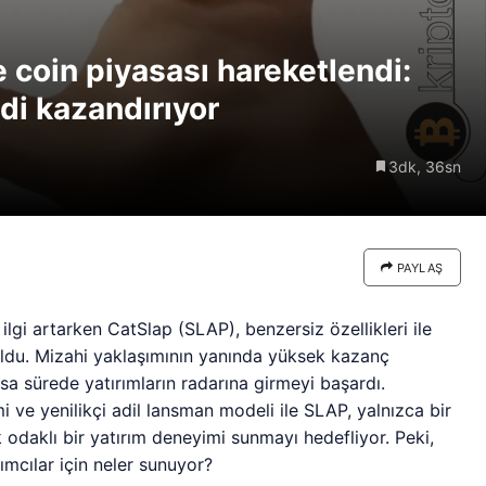
re göre
Riski: Uzun Vadeli HYPER
neden
Boğaları 31,1 Milyon Dolarlık
coin piyasası hareketlendi:
Birikim Yapıyor
di kazandırıyor
3dk, 36sn
PAYLAŞ
lgi artarken CatSlap (SLAP), benzersiz özellikleri ile
oldu. Mizahi yaklaşımının yanında yüksek kazanç
sa sürede yatırımların radarına girmeyi başardı.
i ve yenilikçi adil lansman modeli ile SLAP, yalnızca bir
odaklı bir yatırım deneyimi sunmayı hedefliyor. Peki,
ımcılar için neler sunuyor?