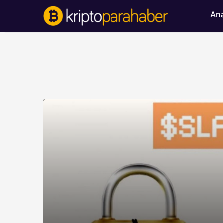
Ana
BITCOIN HABERLERI
Bitcoin’de ayı bask