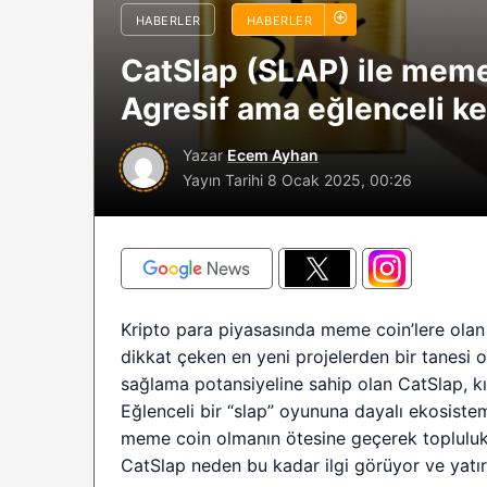
HABERLER
HABERLER
sürüyor: Analistle
2026 BTC çöküşü 
CatSlap (SLAP) ile meme 
sınırlı kalabilir?
Agresif ama eğlenceli ke
Yazar
Ecem Ayhan
Yayın Tarihi
8 Ocak 2025, 00:26
Kripto para piyasasında meme coin’lere olan i
dikkat çeken en yeni projelerden bir tanesi 
sağlama potansiyeline sahip olan CatSlap, kı
Eğlenceli bir “slap” oyununa dayalı ekosistem
meme coin olmanın ötesine geçerek topluluk 
CatSlap neden bu kadar ilgi görüyor ve yatır