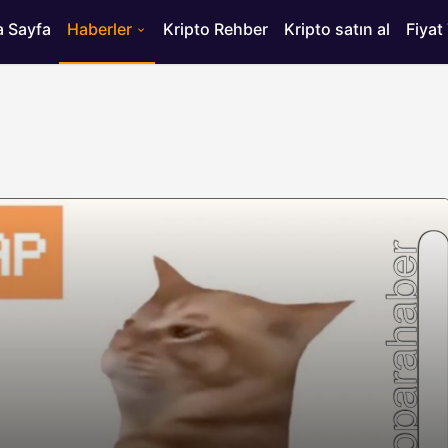
 Sayfa
Haberler
Kripto Rehber
Kripto satın al
Fiyat
HABERLER
ısı
Bitcoin’de 75 Bin Dolar