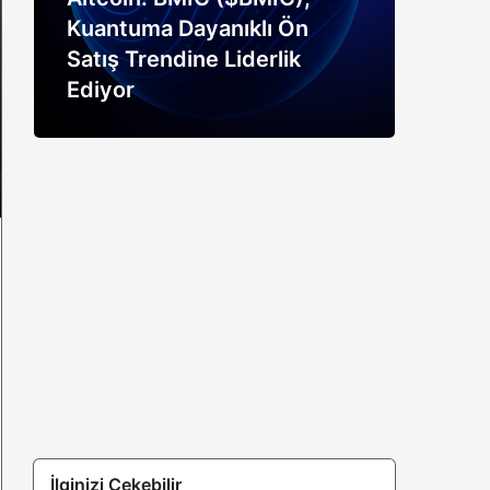
Kuantuma Dayanıklı Ön
boğ
Satış Trendine Liderlik
siny
Ediyor
açık
İlginizi Çekebilir