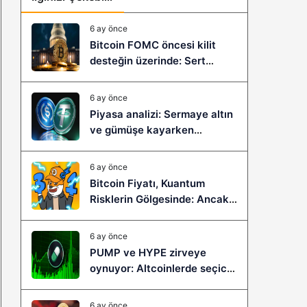
6 ay önce
Bitcoin FOMC öncesi kilit
desteğin üzerinde: Sert
çöküş mü, yeni bir sıçrama mı
geliyor?
6 ay önce
Piyasa analizi: Sermaye altın
ve gümüşe kayarken
stablecoinler zayıflıyor
6 ay önce
Bitcoin Fiyatı, Kuantum
Risklerin Gölgesinde: Ancak
Bitcoin Hyper, Büyük Bir
Sıçramaya Yaşayabilir!
6 ay önce
PUMP ve HYPE zirveye
oynuyor: Altcoinlerde seçici
ralli başladı mı?
6 ay önce