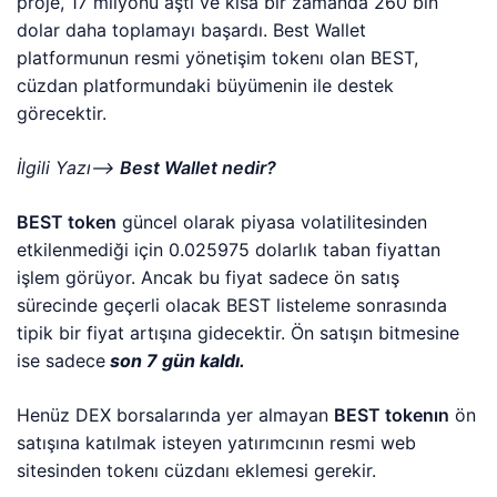
proje, 17 milyonu aştı ve kısa bir zamanda 260 bin
dolar daha toplamayı başardı. Best Wallet
platformunun resmi yönetişim tokenı olan BEST,
cüzdan platformundaki büyümenin ile destek
görecektir.
İlgili Yazı—>
Best Wallet nedir?
BEST token
güncel olarak piyasa volatilitesinden
etkilenmediği için 0.025975 dolarlık taban fiyattan
işlem görüyor. Ancak bu fiyat sadece ön satış
sürecinde geçerli olacak BEST listeleme sonrasında
tipik bir fiyat artışına gidecektir. Ön satışın bitmesine
ise sadece
son 7 gün kaldı.
Henüz DEX borsalarında yer almayan
BEST tokenın
ön
satışına katılmak isteyen yatırımcının resmi web
sitesinden tokenı cüzdanı eklemesi gerekir.