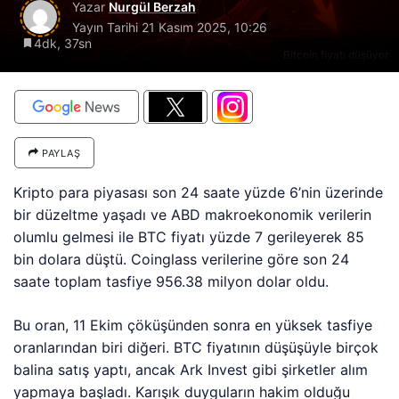
Yazar
Nurgül Berzah
Yayın Tarihi
21 Kasım 2025, 10:26
4dk, 37sn
Bitcoin fiyatı düşüyor
PAYLAŞ
Kripto para piyasası son 24 saate yüzde 6’nin üzerinde
bir düzeltme yaşadı ve ABD makroekonomik verilerin
olumlu gelmesi ile BTC fiyatı yüzde 7 gerileyerek 85
bin dolara düştü. Coinglass verilerine göre son 24
saate toplam tasfiye 956.38 milyon dolar oldu.
Bu oran, 11 Ekim çöküşünden sonra en yüksek tasfiye
oranlarından biri diğeri. BTC fiyatının düşüşüyle birçok
balina satış yaptı, ancak Ark Invest gibi şirketler alım
yapmaya başladı. Karışık duyguların hakim olduğu