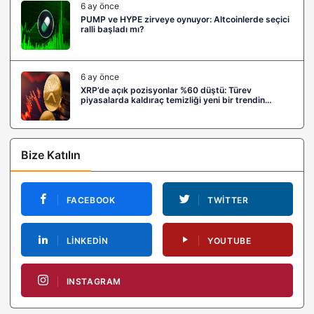
6 ay önce
PUMP ve HYPE zirveye oynuyor: Altcoinlerde seçici
ralli başladı mı?
6 ay önce
XRP’de açık pozisyonlar %60 düştü: Türev
piyasalarda kaldıraç temizliği yeni bir trendin
habercisi mi?
Bize Katılın
FACEBOOK
TWITTER
LINKEDIN
YOUTUBE
INSTAGRAM