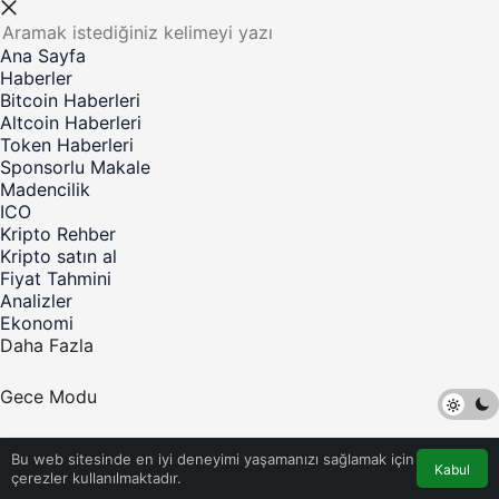
Ana Sayfa
Haberler
Bitcoin Haberleri
Altcoin Haberleri
Token Haberleri
Sponsorlu Makale
Madencilik
ICO
Kripto Rehber
Kripto satın al
Fiyat Tahmini
Analizler
Ekonomi
Daha Fazla
Gece Modu
©Telif Hakkı 2017-2023 Kripto Para Haber - Tüm Hakları
Bu web sitesinde en iyi deneyimi yaşamanızı sağlamak için
Saklıdır
Kabul
çerezler kullanılmaktadır.