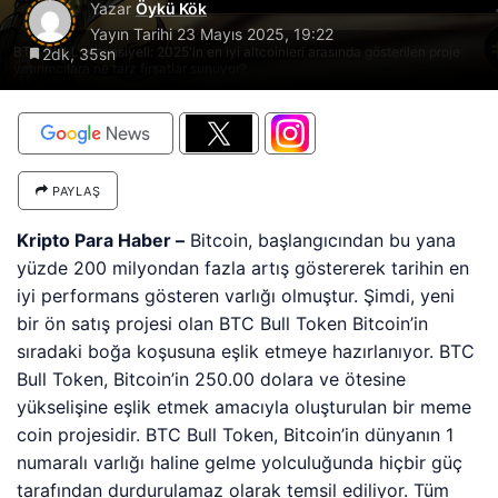
Yazar
Öykü Kök
Yayın Tarihi
23 Mayıs 2025, 19:22
BTC BULL potansiyeli: 2025'in en iyi altcoinleri arasında gösterilen proje
2dk, 35sn
yatırımcılara ne tarz fırsatlar sunuyor?
PAYLAŞ
Kripto Para Haber –
Bitcoin, başlangıcından bu yana
yüzde 200 milyondan fazla artış göstererek tarihin en
iyi performans gösteren varlığı olmuştur. Şimdi, yeni
bir ön satış projesi olan BTC Bull Token Bitcoin’in
sıradaki boğa koşusuna eşlik etmeye hazırlanıyor. BTC
Bull Token, Bitcoin’in 250.00 dolara ve ötesine
yükselişine eşlik etmek amacıyla oluşturulan bir meme
coin projesidir. BTC Bull Token, Bitcoin’in dünyanın 1
numaralı varlığı haline gelme yolculuğunda hiçbir güç
tarafından durdurulamaz olarak temsil ediliyor. Tüm