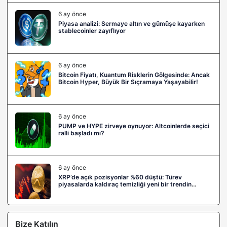
6 ay önce
Piyasa analizi: Sermaye altın ve gümüşe kayarken
stablecoinler zayıflıyor
6 ay önce
Bitcoin Fiyatı, Kuantum Risklerin Gölgesinde: Ancak
Bitcoin Hyper, Büyük Bir Sıçramaya Yaşayabilir!
6 ay önce
PUMP ve HYPE zirveye oynuyor: Altcoinlerde seçici
ralli başladı mı?
6 ay önce
XRP’de açık pozisyonlar %60 düştü: Türev
piyasalarda kaldıraç temizliği yeni bir trendin
habercisi mi?
Bize Katılın