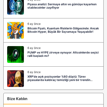
Piyasa analizi: Sermaye altın ve gümüşe kayarken
stablecoinler zayıflıyor
6 ay önce
Bitcoin Fiyatı, Kuantum Risklerin Gölgesinde: Ancak
Bitcoin Hyper, Büyük Bir Sıçramaya Yaşayabilir!
6 ay önce
PUMP ve HYPE zirveye oynuyor: Altcoinlerde seçici
ralli başladı mı?
6 ay önce
XRP’de açık pozisyonlar %60 düştü: Türev
piyasalarda kaldıraç temizliği yeni bir trendin
habercisi mi?
Bize Katılın