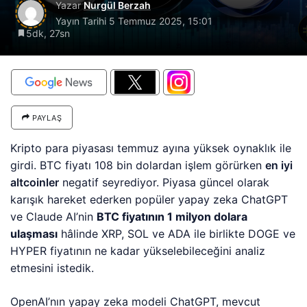
Yazar
Nurgül Berzah
Yayın Tarihi
5 Temmuz 2025, 15:01
5dk, 27sn
PAYLAŞ
Kripto para piyasası temmuz ayına yüksek oynaklık ile
girdi. BTC fiyatı 108 bin dolardan işlem görürken
en iyi
altcoinler
negatif seyrediyor. Piyasa güncel olarak
karışık hareket ederken popüler yapay zeka ChatGPT
ve Claude AI’nin
BTC fiyatının 1 milyon dolara
ulaşması
hâlinde XRP, SOL ve ADA ile birlikte DOGE ve
HYPER fiyatının ne kadar yükselebileceğini analiz
etmesini istedik.
OpenAI’nın yapay zeka modeli ChatGPT, mevcut