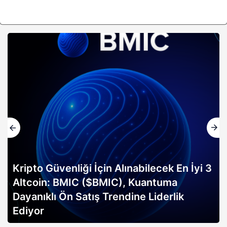
 Alınabilecek En İyi 3
IC), Kuantuma
Altın rallisi, 2026 Bi
endine Liderlik
erken sinyali mi? Bitwi
açıklıyor…