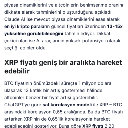
piyasa dinamiklerini ve altcoinlerin benimsenme oranını
dikkate alarak tahminlerini oluşturduğunu açıkladı.
Claude AI ise mevcut piyasa dinamiklerini esas alarak
en iyi kripto paralar
ın güncel fiyatları üzerinden
13-15x
yükselme görülebileceğini
tahmin ediyor. Dikkat
çekici olan ise AI araçlarının yüksek potansiyeli olarak
seçtiği coinler oldu.
XRP fiyatı geniş bir aralıkta hareket
edebilir
BTC fiyatının önümüzdeki süreçte 1 milyon dolara
ulaşarak 13 katlık bir artış göstermesi hâlinde
altcoinler benzer bir fiyat artışı gösterebilir.
ChatGPT’ye göre
saf korelasyon modeli
ile XRP – BTC
arasındaki korelasyon 0,65 aralığında. Bu da BTC fiyatı
artarken XRP’nin de 0,65’lik korelasyonla hareket
edebileceğini gösteriyor. Buna göre
XRP fiyatı
2.20