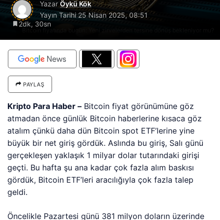
Yazar
Öykü Kök
Yayın Tarihi
25 Nisan 2025, 08:51
2dk, 30sn
Bitcoin fiyatında bugün: Yeni zirvelerden tersine dönüş bekleniyor mu?
PAYLAŞ
Kripto Para Haber –
Bitcoin fiyat görünümüne göz
atmadan önce günlük Bitcoin haberlerine kısaca göz
atalım çünkü daha dün Bitcoin spot ETF’lerine yine
büyük bir net giriş gördük. Aslında bu giriş, Salı günü
gerçekleşen yaklaşık 1 milyar dolar tutarındaki girişi
geçti. Bu hafta şu ana kadar çok fazla alım baskısı
gördük, Bitcoin ETF’leri aracılığıyla çok fazla talep
geldi.
Öncelikle Pazartesi günü 381 milyon doların üzerinde