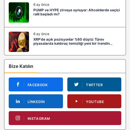
6 ay önce
PUMP ve HYPE zirveye oynuyor: Altcoinlerde seçici
ralli başladı mı?
6 ay önce
XRP’de açık pozisyonlar %60 düştü: Türev
piyasalarda kaldıraç temizliği yeni bir trendin
habercisi mi?
Bize Katılın
FACEBOOK
TWITTER
LINKEDIN
YOUTUBE
INSTAGRAM