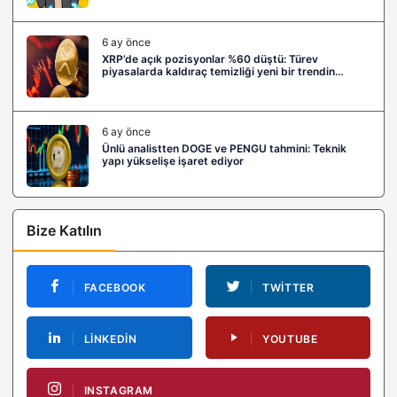
6 ay önce
XRP’de açık pozisyonlar %60 düştü: Türev
piyasalarda kaldıraç temizliği yeni bir trendin
habercisi mi?
6 ay önce
Ünlü analistten DOGE ve PENGU tahmini: Teknik
yapı yükselişe işaret ediyor
Bize Katılın
FACEBOOK
TWITTER
LINKEDIN
YOUTUBE
INSTAGRAM