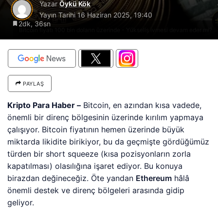
Yazar
Öykü Kök
Yayın Tarihi
16 Haziran 2025, 19:40
2dk, 36sn
Bitcoin fiyatı 100 bin doların üzerinde - Yükseliş ivmesi devam eder mi?
PAYLAŞ
Kripto Para Haber –
Bitcoin, en azından kısa vadede,
önemli bir direnç bölgesinin üzerinde kırılım yapmaya
çalışıyor. Bitcoin fiyatının hemen üzerinde büyük
miktarda likidite birikiyor, bu da geçmişte gördüğümüz
türden bir short squeeze (kısa pozisyonların zorla
kapatılması) olasılığına işaret ediyor. Bu konuya
birazdan değineceğiz. Öte yandan
Ethereum
hâlâ
önemli destek ve direnç bölgeleri arasında gidip
geliyor.