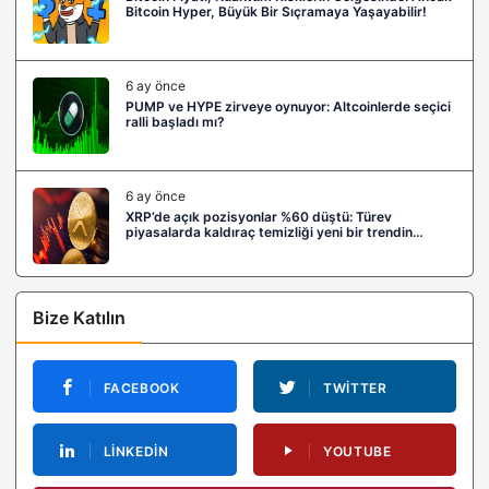
Bitcoin Hyper, Büyük Bir Sıçramaya Yaşayabilir!
6 ay önce
PUMP ve HYPE zirveye oynuyor: Altcoinlerde seçici
ralli başladı mı?
6 ay önce
XRP’de açık pozisyonlar %60 düştü: Türev
piyasalarda kaldıraç temizliği yeni bir trendin
habercisi mi?
Bize Katılın
FACEBOOK
TWITTER
LINKEDIN
YOUTUBE