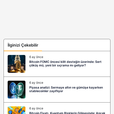
İlginizi Çekebilir
6 ay önce
Bitcoin FOMC öncesi kilit desteğin üzerinde: Sert
çöküş mü, yeni bir sıçrama mı geliyor?
6 ay önce
Piyasa analizi: Sermaye altın ve gümüşe kayarken
stablecoinler zayıflıyor
6 ay önce
Bitcoin Fiyatı, Kuantum Risklerin Gölgesinde: Ancak