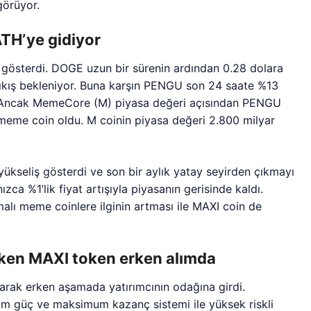
görüyor.
TH’ye gidiyor
 gösterdi. DOGE uzun bir sürenin ardından 0.28 dolara
u çıkış bekleniyor. Buna karşın PENGU son 24 saate %13
ı. Ancak MemeCore (M) piyasa değeri açısından PENGU
meme coin oldu. M coinin piyasa değeri 2.800 milyar
ükseliş gösterdi ve son bir aylık yatay seyirden çıkmayı
a %1’lik fiyat artışıyla piyasanın gerisinde kaldı.
alı meme coinlere ilginin artması ile MAXI coin de
rken MAXI token erken alımda
arak erken aşamada yatırımcının odağına girdi.
 güç ve maksimum kazanç sistemi ile yüksek riskli