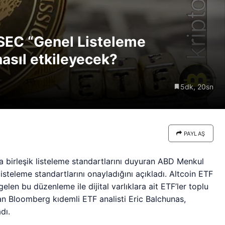
re göre
Riski: Uzun Vadeli HYPER
neden
Boğaları 31,1 Milyon Dolarlık
: SEC “Genel Listeleme
Birikim Yapıyor
 nasıl etkileyecek?
5dk, 20sn
PAYLAŞ
birleşik listeleme standartlarını duyuran ABD Menkul
steleme standartlarını onayladığını açıkladı. Altcoin ETF
elen bu düzenleme ile dijital varlıklara ait ETF’ler toplu
an Bloomberg kıdemli ETF analisti Eric Balchunas,
dı.