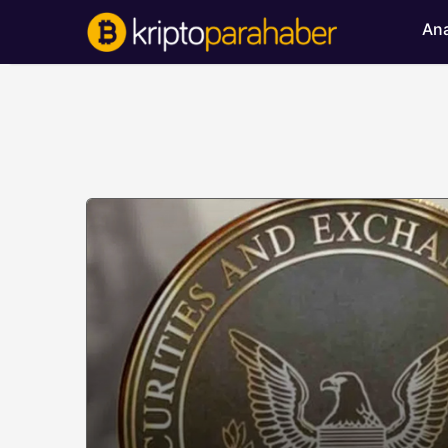
Ana
BITCOIN HABERLERI
Bitcoin’de ayı bask