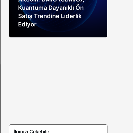
Kuantuma Dayanıklı Ön
boğ
Satış Trendine Liderlik
siny
Ediyor
açık
İlginizi Çekebilir