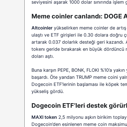
seviyesini aşarak 1000 dolar sınırında işlem 
Meme coinler canlandı: DOGE A
Altcoinler
yükselirken meme coinler de artış
ulaştı ve ETF girişleri ile 0.30 dolara doğr
artarak 0.037 dolarlık desteği geri kazand
tokenı geride bırakarak en büyük dördüncü 
doları aştı.
Buna karşın PEPE, BONK, FLOKI %10’a yakın y
başardı. Öte yandan TRUMP meme coini yalnızc
Dogecoin ETF’lerinin başlaması ile köpek tem
yükseliş gördü.
Dogecoin ETF’leri destek görü
MAXI token
2,5 milyonu aşkın birikim toplay
Dogecoin’den esinlenen meme coin maksimum