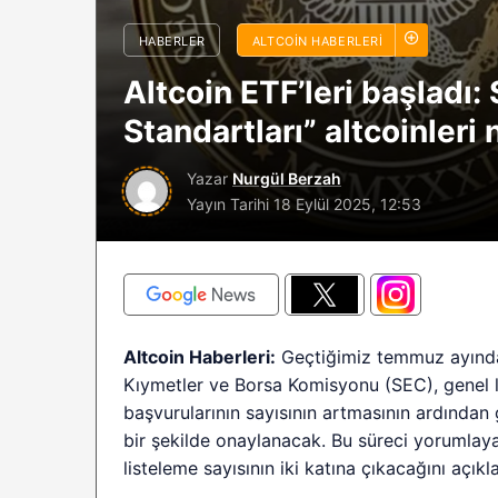
sürüyor: Analistle
HABERLER
ALTCOIN HABERLERI
2026 BTC çöküşü 
Altcoin ETF’leri başladı
sınırlı kalabilir?
Standartları” altcoinleri
Yazar
Nurgül Berzah
Yayın Tarihi
18 Eylül 2025, 12:53
Altcoin Haberleri:
Geçtiğimiz temmuz ayında 
Kıymetler ve Borsa Komisyonu (SEC), genel li
başvurularının sayısının artmasının ardından g
bir şekilde onaylanacak. Bu süreci yorumlay
listeleme sayısının iki katına çıkacağını açıkla