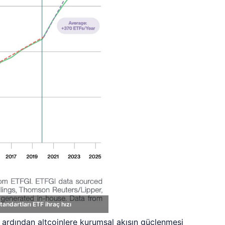
ndartları ETF ihraç hızı
 ardından altcoinlere kurumsal akışın güçlenmesi