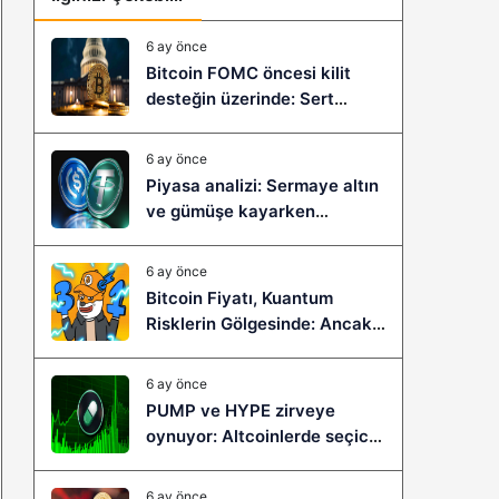
6 ay önce
Bitcoin FOMC öncesi kilit
desteğin üzerinde: Sert
çöküş mü, yeni bir sıçrama mı
geliyor?
6 ay önce
Piyasa analizi: Sermaye altın
ve gümüşe kayarken
stablecoinler zayıflıyor
6 ay önce
Bitcoin Fiyatı, Kuantum
Risklerin Gölgesinde: Ancak
Bitcoin Hyper, Büyük Bir
Sıçramaya Yaşayabilir!
6 ay önce
PUMP ve HYPE zirveye
oynuyor: Altcoinlerde seçici
ralli başladı mı?
6 ay önce