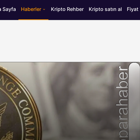
 Sayfa
Haberler
Kripto Rehber
Kripto satın al
Fiyat
HABERLER
ısı
Bitcoin’de 75 Bin Dolar