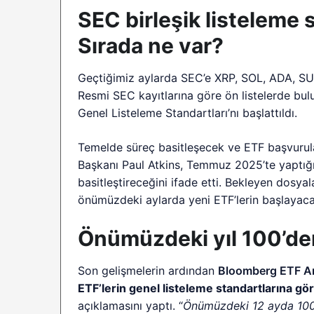
SEC birleşik listeleme s
Sırada ne var?
Geçtiğimiz aylarda SEC’e XRP, SOL, ADA, SUI,
Resmi SEC kayıtlarına göre ön listelerde bul
Genel Listeleme Standartları’nı başlattıldı.
Temelde süreç basitleşecek ve ETF başvurula
Başkanı Paul Atkins, Temmuz 2025’te yaptığı 
basitleştireceğini ifade etti. Bekleyen dosya
önümüzdeki aylarda yeni ETF’lerin başlayacağı
Önümüzdeki yıl 100’den
Son gelişmelerin ardından
Bloomberg ETF An
ETF’lerin genel listeleme standartlarına g
açıklamasını yaptı. “
Önümüzdeki 12 ayda 100’