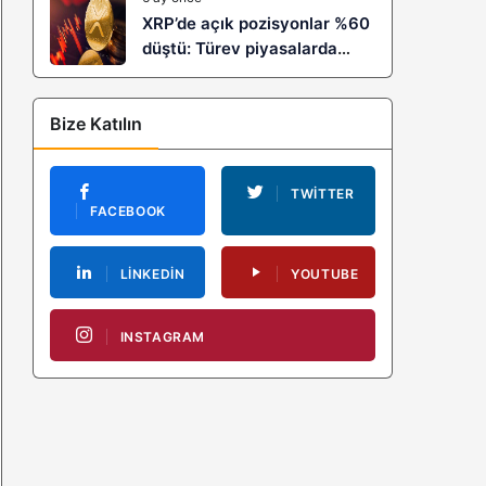
XRP’de açık pozisyonlar %60
düştü: Türev piyasalarda
kaldıraç temizliği yeni bir
trendin habercisi mi?
Bize Katılın
TWITTER
FACEBOOK
LINKEDIN
YOUTUBE
INSTAGRAM